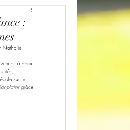
ance :
mes
r Nathalie 
rvenues à deux 
alités, 
école sur le 
Monplaisir 
grâce 