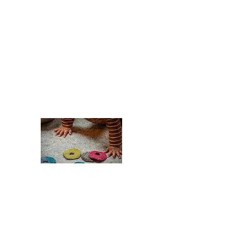
Dossier Brin de fil, brin de laine
Dates 2026 :
Festival Boule de Gomme, Angers, février 2026
Quartier Montplaisir, Angers, juin 2026
Segré en Anjou Bleu, 30 juin et 1er juillet 2026