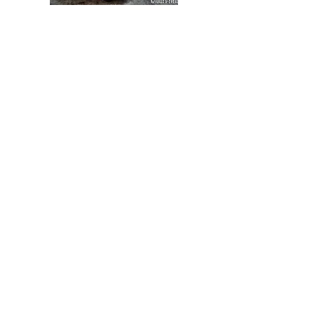
Mise en image et création sonore :
Charlotte BOLLE-REDDAT
Création matières : Anne BLON
Actions culturelles au sein des
structures petite enfance
N'hésitez pas à nous contacter !