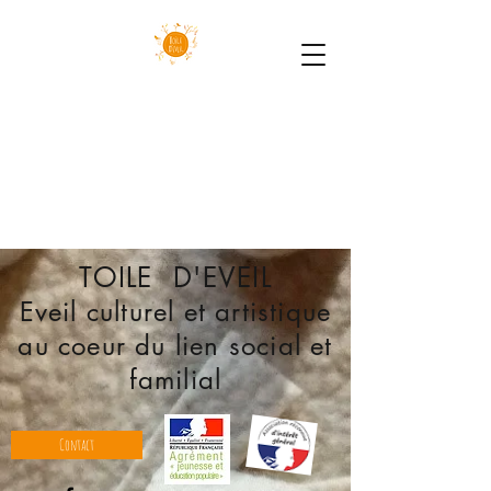
TOILE D'EVEIL
Eveil culturel et artistique
au coeur du lien social et
familial
Contact