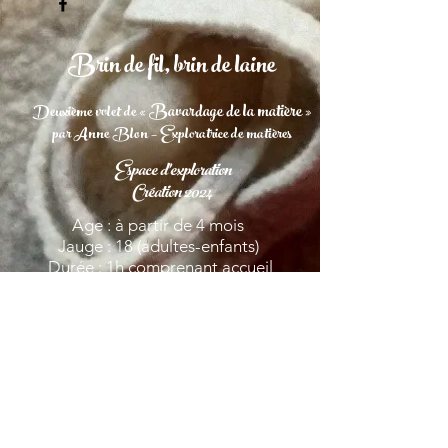
Brin de fil, brin de laine
Bavardage de la matière
Deuxième volet de «
»
par Anne Blon – Exploratrice de matières
Espace d'exploration
Création 2024
Age : à partir de 4 mois
Jauge : 18 (adultes-enfants)
Durée : 1h comprenant accueil
Prévoir zone de déchaussage
Dans ce deuxième volet, la matière « Brin
de fil, Brin de laine », élaborée à partir du
monde végétal et animal,
convie autrement notre imaginaire.
Cet univers feutré convoque le fabuleux,