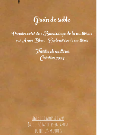
Grain de sa
b
le
Bavardage de la matière
Premier volet de «
»
par Anne Blon – Exploratrice de matières
T
héâtre de matières
Création 2023
Age : de 6 mois à 6 ans
Jauge : 45 (adultes-enfants)
Durée : 25 minutes