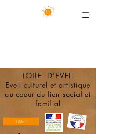
TOILE D'EVEIL
Eveil culturel et artistique
au coeur du lien social et
familial
Contact